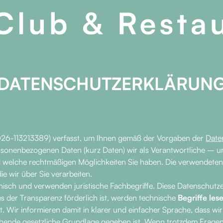
DATENSCHUTZERKLÄRUN
026-113213389) verfasst, um Ihnen gemäß der Vorgaben der
Date
onenbezogenen Daten (kurz Daten) wir als Verantwortliche – und 
d welche rechtmäßigen Möglichkeiten Sie haben. Die verwendeten 
e wir über Sie verarbeiten.
isch und verwenden juristische Fachbegriffe. Diese Datenschutze
s der Transparenz förderlich ist, werden technische
Begriffe les
. Wir informieren damit in klarer und einfacher Sprache, dass w
nde gesetzliche Grundlage gegeben ist. Wenn trotzdem Fragen bl