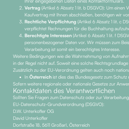
Ihrer eingegebenen Daten eines Kontaktformulars.
Vertrag
(Artikel 6 Absatz 1 lit. b DSGVO): Um einen 
Kaufvertrag mit Ihnen abschließen, benötigen wir v
Rechtliche Verpflichtung
(Artikel 6 Absatz 1 lit. c 
verpflichtet Rechnungen für die Buchhaltung aufzuh
Berechtigte Interessen
(Artikel 6 Absatz 1 lit. f DS
personenbezogener Daten vor. Wir müssen zum Beispie
Verarbeitung ist somit ein berechtigtes Interesse.
Weitere Bedingungen wie die Wahrnehmung von Aufnahmen i
in der Regel nicht auf. Soweit eine solche Rechtsgrundlage
Zusätzlich zu der EU-Verordnung gelten auch noch nation
In
Österreich
ist dies das Bundesgesetz zum Schutz 
Sofern weitere regionale oder nationale Gesetze zur Anwe
Kontaktdaten des Verantwortlichen
Sollten Sie Fragen zum Datenschutz oder zur Verarbeitun
EU-Datenschutz-Grundverordnung (DSGVO):
D.W. Unterkofler OG
David Unterkofler
Dorfstraße 18, 5611 Großarl, Österreich