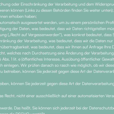
öschung oder Einschränkung der Verarbeitung und dem Widerspruc
weren können (Links zu diesen Behörden finden Sie weiter unten);
 Ihnen erhoben haben;
 automatisch ausgewertet werden, um zu einem persönlichen Profi
igung der Daten, was bedeutet, dass wir Daten richtigstellen müss
hung („Recht auf Vergessenwerden"), was konkret bedeutet, dass 
hränkung der Verarbeitung, was bedeutet, dass wir die Daten nur
übertragbarkeit, was bedeutet, dass wir Ihnen auf Anfrage Ihre 
cht, welches nach Durchsetzung eine Änderung der Verarbeitung m
bs. 1 lit. e (öffentliches Interesse, Ausübung öffentlicher Gewalt) o
ch einlegen. Wir prüfen danach so rasch wie möglich, ob wir d
betreiben, können Sie jederzeit gegen diese Art der Datenverar
iben, können Sie jederzeit gegen diese Art der Datenverarbeitu
 Recht, nicht einer ausschließlich auf einer automatisierten Ver
werde. Das heißt, Sie können sich jederzeit bei der Datenschutz
egen die DSGVO verstößt.